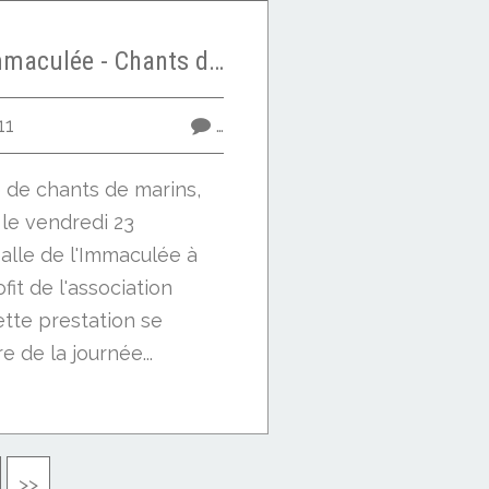
Saint-Nazaire - Immaculée - Chants de marins : Vent Arrière en concert vendredi
11
…
e de chants de marins,
le vendredi 23
alle de l'Immaculée à
fit de l'association
ette prestation se
 de la journée...
>>