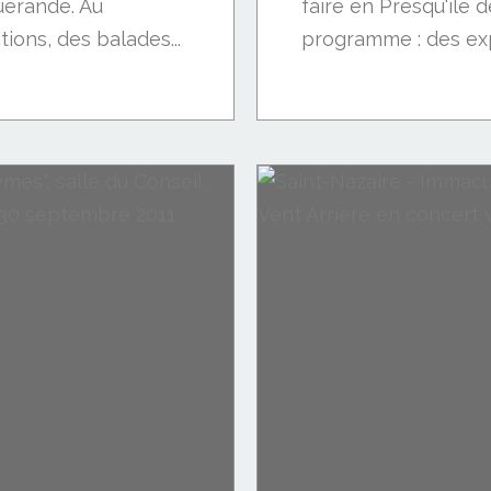
Guérande. Au
faire en Presqu'île 
ions, des balades...
programme : des expo