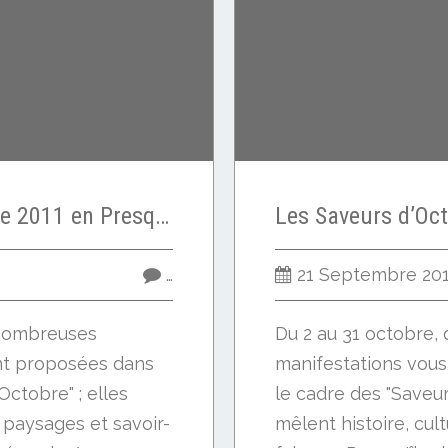
Les Saveurs d’Octobre 2011 en Presqu’île de Guérande - Les expositions du mois d'octobre 2011 en Presqu’île
…
21 Septembre 20
 nombreuses
Du 2 au 31 octobre
nt proposées dans
manifestations vou
Octobre" ; elles
le cadre des "Saveur
, paysages et savoir-
mêlent histoire, cul