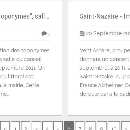
Piriac - Exposition " Toponymes", salle du Conseil Municipal de la Mairie, 15 au 30 septembre 2011
…
20 Septembre 20
sition des toponymes
Vent Arrière, group
la salle du conseil
donnera un concert 
septembre 2011. Un
septembre, à 20 h, s
du littoral est
Saint-Nazaire, au pro
la mairie. Cette
France Alzheimer. C
ne...
déroule dans le cadre
<
1
2
3
4
5
6
7
8
9
10
>