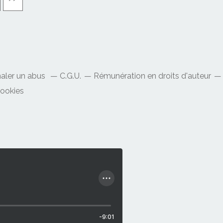
naler un abus
C.G.U.
Rémunération en droits d'auteur
cookies
-9:01