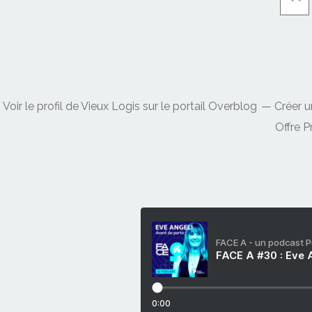
Voir le profil de
Vieux Logis
sur le portail Overblog
Créer u
Offre 
FACE A - un podcast 
FACE A #30 : Eve A
0:00