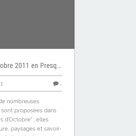
Les Saveurs d’Octobre 2011 en Presqu’île de Guérande - A la rencontre d’hommes et de femmes : des métiers, des passions
11
…
, de nombreuses
s sont proposées dans
s d’Octobre" ; elles
ture, paysages et savoir-