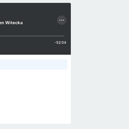
ien Witecka
-52:04