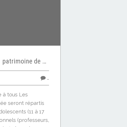
Piriac - La Maison du patrimoine de Piriac-sur-Mer organise la troisième édition de la Dictée du Patrimoine, 3 septembre 2011
…
e à tous Les
tée seront répartis
dolescents (11 à 17
ionnels (professeurs,