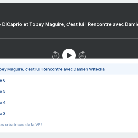
 DiCaprio et Tobey Maguire, c'est lui ! Rencontre avec Dam
bey Maguire, c'est lui ! Rencontre avec Damien Witecka
e 6
e 5
e 4
e 3
s créatrices de la VF !
e 2