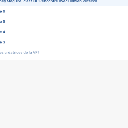
bey Maguire, c'est lui ! Rencontre avec Damien Witecka
e 6
e 5
e 4
e 3
s créatrices de la VF !
e 2
e 1
e Mektoub My Love arrive enfin ! Rencontre avec Shaïn Boumedine et Sal
i : après Toni en famille
elle réalise le bouleversant Dites lui que je l'aime
ais ! Rencontre autour de Vie privée de Rebecca Zlotowski
 de Marguerite, Grave... Rencontre avec Ella Rumpf