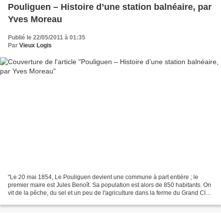
Pouliguen – Histoire d’une station balnéaire, par
Yves Moreau
Publié le 22/05/2011 à 01:35
Par
Vieux Logis
"Le 20 mai 1854, Le Pouliguen devient une commune à part entière ; le
premier maire est Jules Benoît. Sa population est alors de 850 habitants. On
vit de la pêche, du sel et un peu de l'agriculture dans la ferme du Grand Clos
ainsi que dans quelques petites...