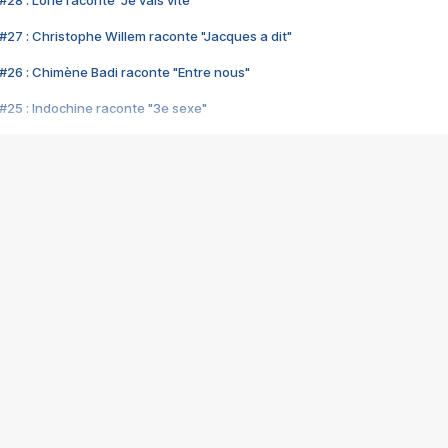
28 : Lorie raconte "Je vais vite"
#27 : Christophe Willem raconte "Jacques a dit"
#26 : Chimène Badi raconte "Entre nous"
#25 : Indochine raconte "3e sexe"
#24 : Zaho raconte "C'est chelou"
#23 : Patrick Bruel raconte "Au café des délices"
#22 : Kyo raconte "Le chemin"
#21 : Nolwenn Leroy raconte "Cassé"
#20 : Patrick Hernandez raconte "Born to be alive"
#19 : Lorie raconte "Près de moi"
#18 : Michael Jones raconte "A nos actes manqués" (avec Jean-Jacque
#17 : Khaled raconte "Aïcha"
#16 : Corneille raconte "Parce qu'on vient de loin"