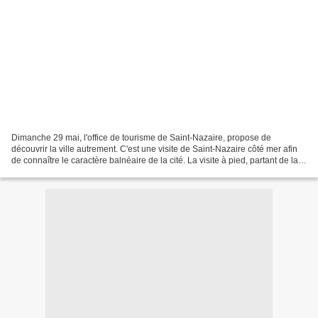
Dimanche 29 mai, l'office de tourisme de Saint-Nazaire, propose de
découvrir la ville autrement. C'est une visite de Saint-Nazaire côté mer afin
de connaître le caractère balnéaire de la cité. La visite à pied, partant de la
place des Quat’z Horloges,...