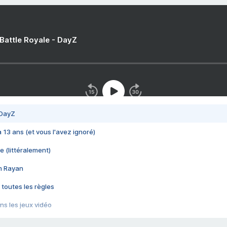
 Battle Royale - DayZ
 DayZ
 a 13 ans (et vous l'avez ignoré)
e (littéralement)
im Rayan
 toutes les règles
s les jeux vidéo
us choquant de Rockstar ? - Le scandale BULLY