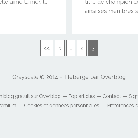
elle aime la mer, le
titre de champion d
ainsi ses membres sa
<<
<
1
2
3
Grayscale © 2014 - Hébergé par
Overblog
n blog gratuit sur Overblog
Top articles
Contact
Sig
Premium
Cookies et données personnelles
Préférences 