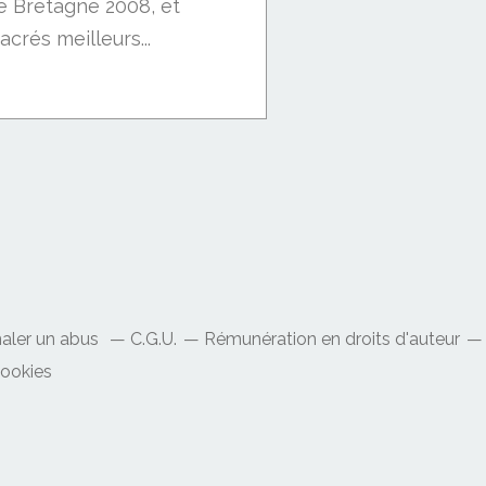
e Bretagne 2008, et
crés meilleurs...
naler un abus
C.G.U.
Rémunération en droits d'auteur
cookies