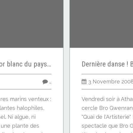
La salicorne...dans l'or blanc du pays de Guérande
…
3 Novembre 200
oires marins venteux :
Vendredi soir à Athan
lantes halophiles,
cercle Bro Gwenran
el. Ni algue, ni
"Quai de l'Artisterie"
t une plante des
spectacle que Bro 