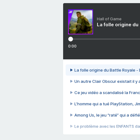
Hall of Game
La folle origine du
0:00
La folle origine du Battle Royale -
Un autre Clair Obscur existait il y
Ce jeu vidéo a scandalisé la Franc
L’homme qui a tué PlayStation, J
Among Us, le jeu “raté” qui a défié
Le problème avec les ENFANTS dan
Et si GTA n'était pas le jeu le pl