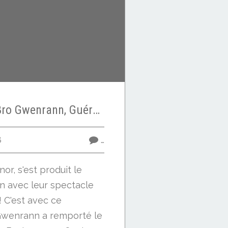
Dernière danse ! Bro Gwenrann, Guérande
8
…
or, s'est produit le
n avec leur spectacle
 ! C'est avec ce
Gwenrann a remporté le