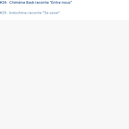
#26 : Chimène Badi raconte "Entre nous"
#25 : Indochine raconte "3e sexe"
#24 : Zaho raconte "C'est chelou"
#23 : Patrick Bruel raconte "Au café des délices"
#22 : Kyo raconte "Le chemin"
#21 : Nolwenn Leroy raconte "Cassé"
#20 : Patrick Hernandez raconte "Born to be alive"
#19 : Lorie raconte "Près de moi"
#18 : Michael Jones raconte "A nos actes manqués" (avec Jean-Jacque
#17 : Khaled raconte "Aïcha"
#16 : Corneille raconte "Parce qu'on vient de loin"
#15 : Indochine raconte "L'aventurier"
14 : Lorie raconte "Sur un air latino"