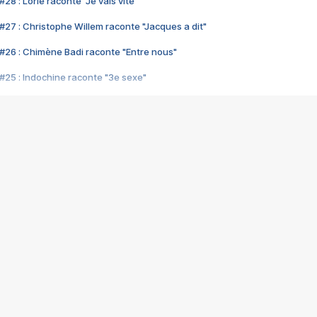
28 : Lorie raconte "Je vais vite"
#27 : Christophe Willem raconte "Jacques a dit"
#26 : Chimène Badi raconte "Entre nous"
#25 : Indochine raconte "3e sexe"
#24 : Zaho raconte "C'est chelou"
#23 : Patrick Bruel raconte "Au café des délices"
#22 : Kyo raconte "Le chemin"
#21 : Nolwenn Leroy raconte "Cassé"
#20 : Patrick Hernandez raconte "Born to be alive"
#19 : Lorie raconte "Près de moi"
#18 : Michael Jones raconte "A nos actes manqués" (avec Jean-Jacque
#17 : Khaled raconte "Aïcha"
#16 : Corneille raconte "Parce qu'on vient de loin"