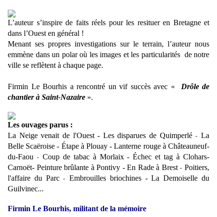
L’auteur s’inspire de faits réels pour les resituer en Bretagne et
dans l’Ouest en général !
Menant ses propres investigations sur le terrain, l’auteur nous
emmène dans un polar où les images et les particularités
de notre
ville se reflètent à chaque page.
Firmin Le Bourhis a rencontré un vif succès avec «
Drôle de
chantier à Saint-Nazaire
».
Les ouvages parus :
La Neige venait de l'Oue
st
-
Les disparues de Quimper
lé
La
-
Belle Scaëroise
-
Étape à Plouay
-
Lanterne rouge à Châteauneuf-
du-Faou
Coup de tabac à Morlaix
-
Échec et tag à Clohars-
-
Carnoët-
Peinture brûlante à Pontivy
-
En Rade à Brest
Poitiers,
-
l'affaire du Parc
Embrouilles briochines
-
La Demoiselle du
-
Guilvinec...
Firmin Le Bourhis, militant de la mémoire