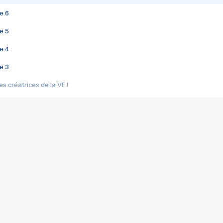
e 6
e 5
e 4
e 3
s créatrices de la VF !
e 2
e 1
e Mektoub My Love arrive enfin ! Rencontre avec Shaïn Boumedine et Sal
i : après Toni en famille
elle réalise le bouleversant Dites lui que je l'aime
ais ! Rencontre autour de Vie privée de Rebecca Zlotowski
 de Marguerite, Grave... Rencontre avec Ella Rumpf