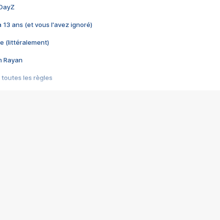
 DayZ
 a 13 ans (et vous l'avez ignoré)
e (littéralement)
im Rayan
 toutes les règles
s les jeux vidéo
us choquant de Rockstar ? - Le scandale BULLY
e plus moche de Steam
du RÊVE tourne au CAUCHEMAR
pendant 8 heures
it… à tort
umiliés par un jeu vidéo
ire - Final Fantasy 8