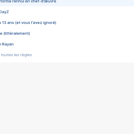
nsformé l’ennui en chef-d’œuvre
 DayZ
 a 13 ans (et vous l'avez ignoré)
e (littéralement)
im Rayan
 toutes les règles
s les jeux vidéo
us choquant de Rockstar ? - Le scandale BULLY
e plus moche de Steam
du RÊVE tourne au CAUCHEMAR
pendant 8 heures
it… à tort
umiliés par un jeu vidéo