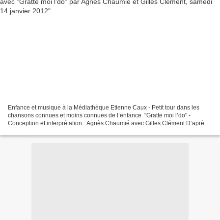
Enfance et musique à la Médiathèque Etienne Caux - Petit tour dans les
chansons connues et moins connues de l’enfance. "Gratte moi l’do" -
Conception et interprétation : Agnès Chaumié avec Gilles Clément D’après
les albums d’Agnès Chaumié : Mon p’tit...